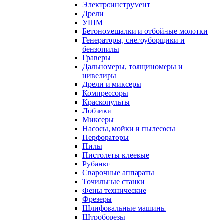
Электроинструмент
Дрели
УШМ
Бетономешалки и отбойные молотки
Генераторы, снегоуборщики и
бензопилы
Граверы
Дальномеры, толщиномеры и
нивелиры
Дрели и миксеры
Компрессоры
Краскопульты
Лобзики
Миксеры
Насосы, мойки и пылесосы
Перфораторы
Пилы
Пистолеты клеевые
Рубанки
Сварочные аппараты
Точильные станки
Фены технические
Фрезеры
Шлифовальные машины
Штроборезы