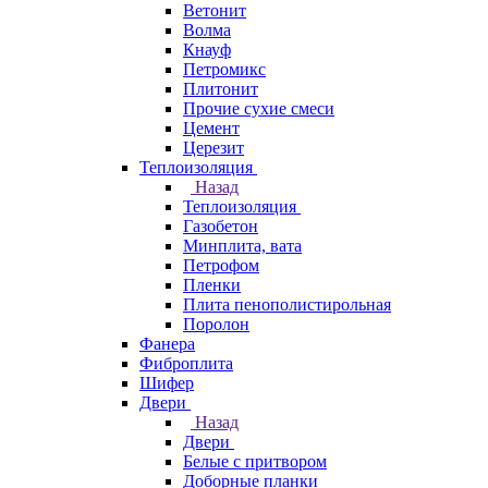
Ветонит
Волма
Кнауф
Петромикс
Плитонит
Прочие сухие смеси
Цемент
Церезит
Теплоизоляция
Назад
Теплоизоляция
Газобетон
Минплита, вата
Петрофом
Пленки
Плита пенополистирольная
Поролон
Фанера
Фиброплита
Шифер
Двери
Назад
Двери
Белые с притвором
Доборные планки