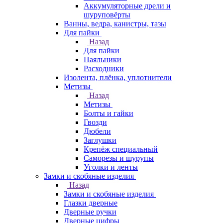
Аккумуляторные дрели и
шуруповёрты
Ванны, ведра, канистры, тазы
Для пайки
Назад
Для пайки
Паяльники
Расходники
Изолента, плёнка, уплотнители
Метизы
Назад
Метизы
Болты и гайки
Гвозди
Дюбели
Заглушки
Крепёж специальный
Саморезы и шурупы
Уголки и ленты
Замки и скобяные изделия
Назад
Замки и скобяные изделия
Глазки дверные
Дверные ручки
Дверные цифры