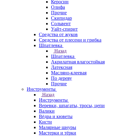
Керосин
Олифа
Прочие
Скипидар
Сольвент
Уайт-спирит
Средства от жуков
Средства от плесени и грибка
Шпатлевка
Назад
Шпатлевка
Акрилатная влагостойкая
Латексная
Масляно-клеевая
По дереву
Прочие
Инструменты
Назад
Инструменты
Веревки, шпагаты, тросы, цепи
Валики
Вёдра и кюветы
Кисти
Малярные шнуры
Мастерки и тёрки