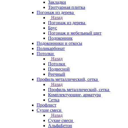
Закладки
Тротуарная плитка
Погонаж из дерева
Назад
Погонаж из дерева
Брус
Погонаж и мебельный щит
Подоконник
Подоконники и откосы
Поликарбонат
Потолки
Назад
Потолки
Подвесной
Реечный
Профиль металлический, сетка
Назад
Профиль металлический, сетка
Комплектующие, арматура
Сетка
Профлист
Сухие смеси
Назад
Сухие смеси
АльфаБетон