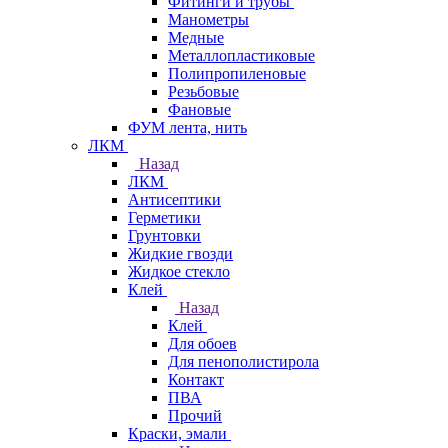
Фитинги и трубы
Манометры
Медные
Металлопластиковые
Полипропиленовые
Резьбовые
Фановые
ФУМ лента, нить
ЛКМ
Назад
ЛКМ
Антисептики
Герметики
Грунтовки
Жидкие гвозди
Жидкое стекло
Клей
Назад
Клей
Для обоев
Для пенополистирола
Контакт
ПВА
Прочий
Краски, эмали