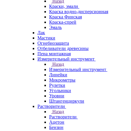
Назад
Краски, эмали
Краска водно-дисперсионная
Краска Финская
Краска-спрей
Эмаль
Лак
Мастики
Огнебиозащита
Отбеливатели древесины
Пена монтажная
Измерительный инструмент
Назад
Измерительный инструмент
Линейки
Микрометры
Рулетки
Угольники
Уровни
Штангенциркули
Растворители
Назад
Растворители
Ацетон
Бензин