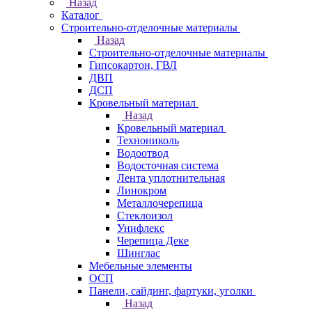
Назад
Каталог
Строительно-отделочные материалы
Назад
Строительно-отделочные материалы
Гипсокартон, ГВЛ
ДВП
ДСП
Кровельный материал
Назад
Кровельный материал
Технониколь
Водоотвод
Водосточная система
Лента уплотнительная
Линокром
Металлочерепица
Стеклоизол
Унифлекс
Черепица Деке
Шинглас
Мебельные элементы
ОСП
Панели, сайдинг, фартуки, уголки
Назад