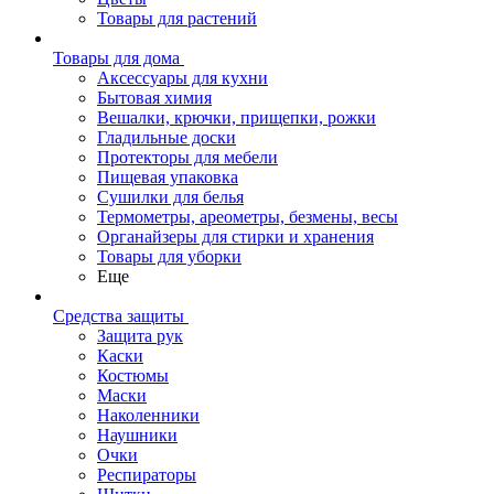
Товары для растений
Товары для дома
Аксессуары для кухни
Бытовая химия
Вешалки, крючки, прищепки, рожки
Гладильные доски
Протекторы для мебели
Пищевая упаковка
Сушилки для белья
Термометры, ареометры, безмены, весы
Органайзеры для стирки и хранения
Товары для уборки
Еще
Средства защиты
Защита рук
Каски
Костюмы
Маски
Наколенники
Наушники
Очки
Респираторы