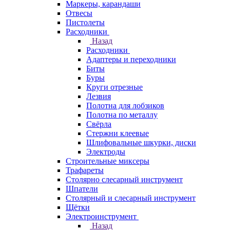
Маркеры, карандаши
Отвесы
Пистолеты
Расходники
Назад
Расходники
Адаптеры и переходники
Биты
Буры
Круги отрезные
Лезвия
Полотна для лобзиков
Полотна по металлу
Свёрла
Стержни клеевые
Шлифовальные шкурки, диски
Электроды
Строительные миксеры
Трафареты
Столярно слесарный инструмент
Шпатели
Столярный и слесарный инструмент
Щётки
Электроинструмент
Назад