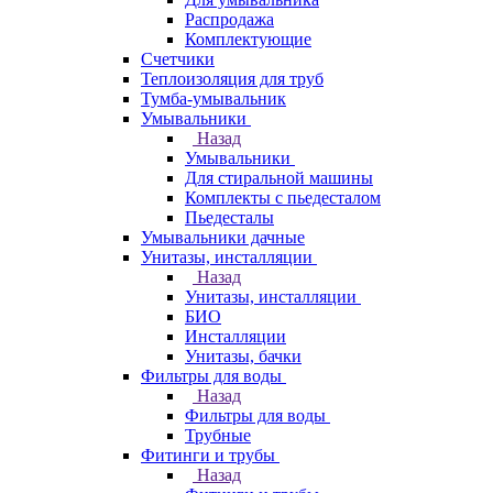
Распродажа
Комплектующие
Счетчики
Теплоизоляция для труб
Тумба-умывальник
Умывальники
Назад
Умывальники
Для стиральной машины
Комплекты с пьедесталом
Пьедесталы
Умывальники дачные
Унитазы, инсталляции
Назад
Унитазы, инсталляции
БИО
Инсталляции
Унитазы, бачки
Фильтры для воды
Назад
Фильтры для воды
Трубные
Фитинги и трубы
Назад