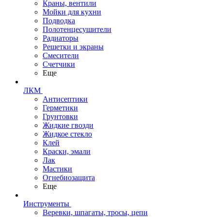
Краны, вентили
Мойки для кухни
Подводка
Полотенцесушители
Радиаторы
Решетки и экраны
Смесители
Счетчики
Еще
ЛКМ
Антисептики
Герметики
Грунтовки
Жидкие гвозди
Жидкое стекло
Клей
Краски, эмали
Лак
Мастики
Огнебиозащита
Еще
Инструменты
Веревки, шпагаты, тросы, цепи