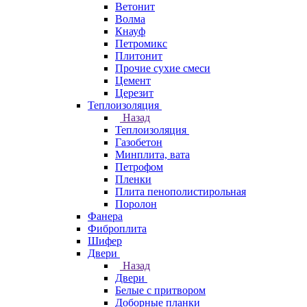
Ветонит
Волма
Кнауф
Петромикс
Плитонит
Прочие сухие смеси
Цемент
Церезит
Теплоизоляция
Назад
Теплоизоляция
Газобетон
Минплита, вата
Петрофом
Пленки
Плита пенополистирольная
Поролон
Фанера
Фиброплита
Шифер
Двери
Назад
Двери
Белые с притвором
Доборные планки