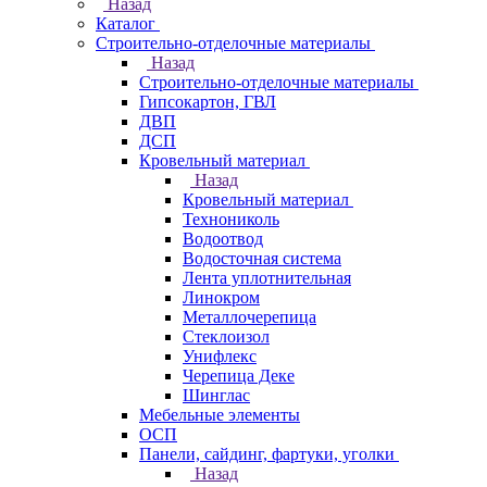
Назад
Каталог
Строительно-отделочные материалы
Назад
Строительно-отделочные материалы
Гипсокартон, ГВЛ
ДВП
ДСП
Кровельный материал
Назад
Кровельный материал
Технониколь
Водоотвод
Водосточная система
Лента уплотнительная
Линокром
Металлочерепица
Стеклоизол
Унифлекс
Черепица Деке
Шинглас
Мебельные элементы
ОСП
Панели, сайдинг, фартуки, уголки
Назад