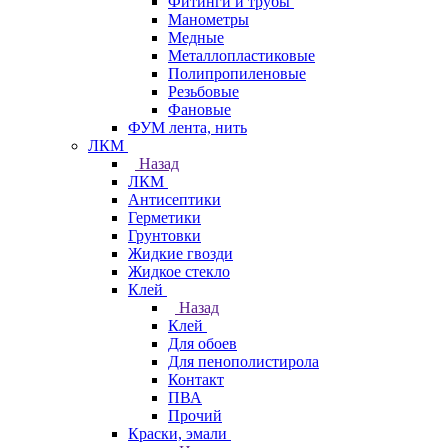
Фитинги и трубы
Манометры
Медные
Металлопластиковые
Полипропиленовые
Резьбовые
Фановые
ФУМ лента, нить
ЛКМ
Назад
ЛКМ
Антисептики
Герметики
Грунтовки
Жидкие гвозди
Жидкое стекло
Клей
Назад
Клей
Для обоев
Для пенополистирола
Контакт
ПВА
Прочий
Краски, эмали