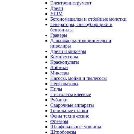
Электроинструмент
Дрели
УШМ
Бетономешалки и отбойные молотки
Генераторы, снегоуборщики и
бензопилы
Граверы
Дальномеры, толщиномеры и
нивелиры
Дрели и миксеры
Компрессоры
Краскопульты
Лобзики
Миксеры
Насосы, мойки и пылесосы
Перфораторы
Пилы
Пистолеты клеевые
Рубанки
Сварочные аппараты
Точильные станки
Фены технические
Фрезеры
Шлифовальные машины
Штроборезы