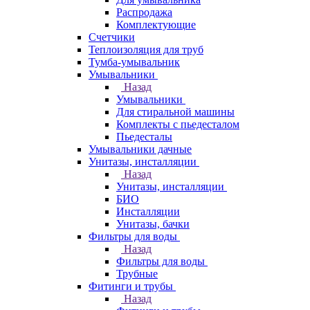
Распродажа
Комплектующие
Счетчики
Теплоизоляция для труб
Тумба-умывальник
Умывальники
Назад
Умывальники
Для стиральной машины
Комплекты с пьедесталом
Пьедесталы
Умывальники дачные
Унитазы, инсталляции
Назад
Унитазы, инсталляции
БИО
Инсталляции
Унитазы, бачки
Фильтры для воды
Назад
Фильтры для воды
Трубные
Фитинги и трубы
Назад