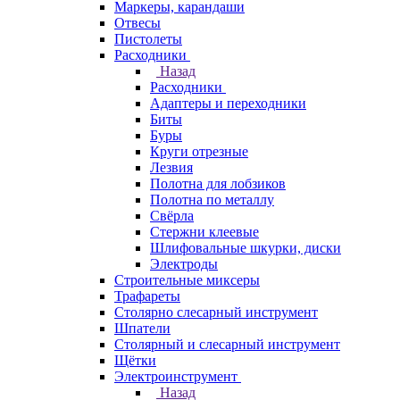
Маркеры, карандаши
Отвесы
Пистолеты
Расходники
Назад
Расходники
Адаптеры и переходники
Биты
Буры
Круги отрезные
Лезвия
Полотна для лобзиков
Полотна по металлу
Свёрла
Стержни клеевые
Шлифовальные шкурки, диски
Электроды
Строительные миксеры
Трафареты
Столярно слесарный инструмент
Шпатели
Столярный и слесарный инструмент
Щётки
Электроинструмент
Назад