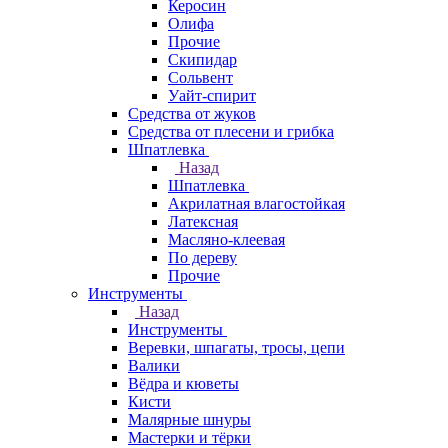
Керосин
Олифа
Прочие
Скипидар
Сольвент
Уайт-спирит
Средства от жуков
Средства от плесени и грибка
Шпатлевка
Назад
Шпатлевка
Акрилатная влагостойкая
Латексная
Масляно-клеевая
По дереву
Прочие
Инструменты
Назад
Инструменты
Веревки, шпагаты, тросы, цепи
Валики
Вёдра и кюветы
Кисти
Малярные шнуры
Мастерки и тёрки