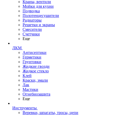
Краны, вентили
Мойки для кухни
Подводка
Полотенцесушители
Радиаторы
Решетки и экраны
Смесители
Счетчики
Еще
ЛКМ
Антисептики
Герметики
Грунтовки
Жидкие гвозди
Жидкое стекло
Клей
Краски, эмали
Лак
Мастики
Огнебиозащита
Еще
Инструменты
Веревки, шпагаты, тросы, цепи