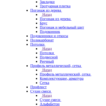
Закладки
Тротуарная плитка
Погонаж из дерева
Назад
Погонаж из дерева
Брус
Погонаж и мебельный щит
Подоконник
Подоконники и откосы
Поликарбонат
Потолки
Назад
Потолки
Подвесной
Реечный
Профиль металлический, сетка
Назад
Профиль металлический, сетка
Комплектующие, арматура
Сетка
Профлист
Сухие смеси
Назад
Сухие смеси
АльфаБетон