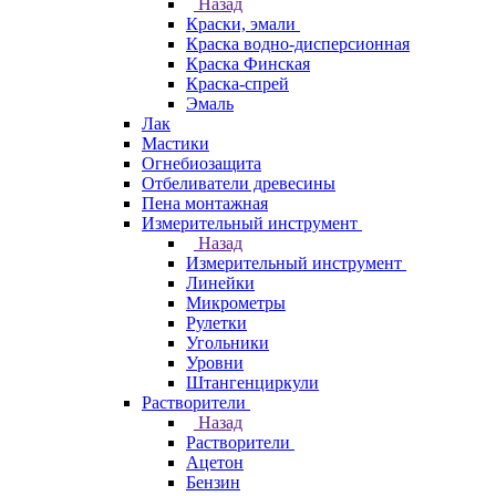
Назад
Краски, эмали
Краска водно-дисперсионная
Краска Финская
Краска-спрей
Эмаль
Лак
Мастики
Огнебиозащита
Отбеливатели древесины
Пена монтажная
Измерительный инструмент
Назад
Измерительный инструмент
Линейки
Микрометры
Рулетки
Угольники
Уровни
Штангенциркули
Растворители
Назад
Растворители
Ацетон
Бензин