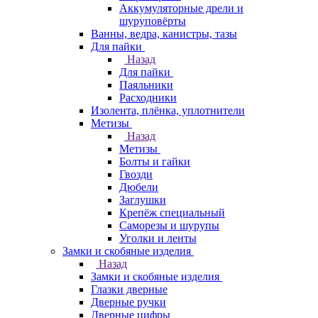
Аккумуляторные дрели и
шуруповёрты
Ванны, ведра, канистры, тазы
Для пайки
Назад
Для пайки
Паяльники
Расходники
Изолента, плёнка, уплотнители
Метизы
Назад
Метизы
Болты и гайки
Гвозди
Дюбели
Заглушки
Крепёж специальный
Саморезы и шурупы
Уголки и ленты
Замки и скобяные изделия
Назад
Замки и скобяные изделия
Глазки дверные
Дверные ручки
Дверные цифры