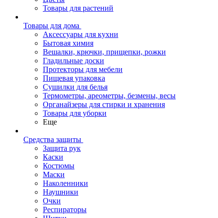
Товары для растений
Товары для дома
Аксессуары для кухни
Бытовая химия
Вешалки, крючки, прищепки, рожки
Гладильные доски
Протекторы для мебели
Пищевая упаковка
Сушилки для белья
Термометры, ареометры, безмены, весы
Органайзеры для стирки и хранения
Товары для уборки
Еще
Средства защиты
Защита рук
Каски
Костюмы
Маски
Наколенники
Наушники
Очки
Респираторы