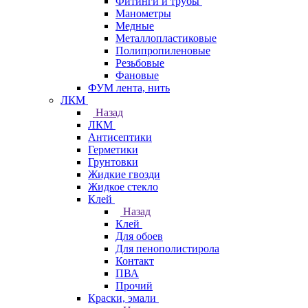
Фитинги и трубы
Манометры
Медные
Металлопластиковые
Полипропиленовые
Резьбовые
Фановые
ФУМ лента, нить
ЛКМ
Назад
ЛКМ
Антисептики
Герметики
Грунтовки
Жидкие гвозди
Жидкое стекло
Клей
Назад
Клей
Для обоев
Для пенополистирола
Контакт
ПВА
Прочий
Краски, эмали