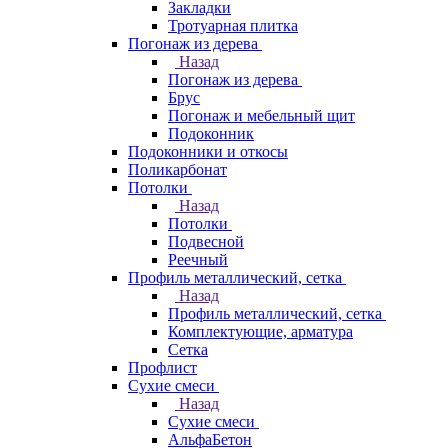
Закладки
Тротуарная плитка
Погонаж из дерева
Назад
Погонаж из дерева
Брус
Погонаж и мебельный щит
Подоконник
Подоконники и откосы
Поликарбонат
Потолки
Назад
Потолки
Подвесной
Реечный
Профиль металлический, сетка
Назад
Профиль металлический, сетка
Комплектующие, арматура
Сетка
Профлист
Сухие смеси
Назад
Сухие смеси
АльфаБетон