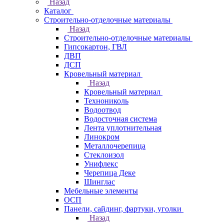
Назад
Каталог
Строительно-отделочные материалы
Назад
Строительно-отделочные материалы
Гипсокартон, ГВЛ
ДВП
ДСП
Кровельный материал
Назад
Кровельный материал
Технониколь
Водоотвод
Водосточная система
Лента уплотнительная
Линокром
Металлочерепица
Стеклоизол
Унифлекс
Черепица Деке
Шинглас
Мебельные элементы
ОСП
Панели, сайдинг, фартуки, уголки
Назад