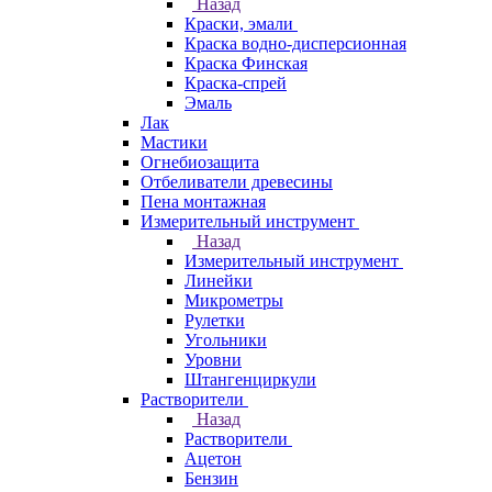
Назад
Краски, эмали
Краска водно-дисперсионная
Краска Финская
Краска-спрей
Эмаль
Лак
Мастики
Огнебиозащита
Отбеливатели древесины
Пена монтажная
Измерительный инструмент
Назад
Измерительный инструмент
Линейки
Микрометры
Рулетки
Угольники
Уровни
Штангенциркули
Растворители
Назад
Растворители
Ацетон
Бензин