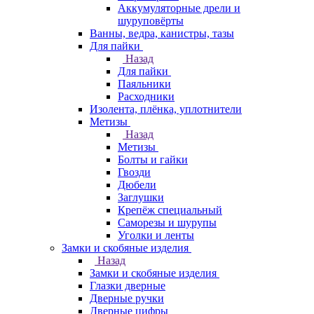
Аккумуляторные дрели и
шуруповёрты
Ванны, ведра, канистры, тазы
Для пайки
Назад
Для пайки
Паяльники
Расходники
Изолента, плёнка, уплотнители
Метизы
Назад
Метизы
Болты и гайки
Гвозди
Дюбели
Заглушки
Крепёж специальный
Саморезы и шурупы
Уголки и ленты
Замки и скобяные изделия
Назад
Замки и скобяные изделия
Глазки дверные
Дверные ручки
Дверные цифры