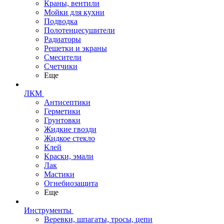
Краны, вентили
Мойки для кухни
Подводка
Полотенцесушители
Радиаторы
Решетки и экраны
Смесители
Счетчики
Еще
ЛКМ
Антисептики
Герметики
Грунтовки
Жидкие гвозди
Жидкое стекло
Клей
Краски, эмали
Лак
Мастики
Огнебиозащита
Еще
Инструменты
Веревки, шпагаты, тросы, цепи