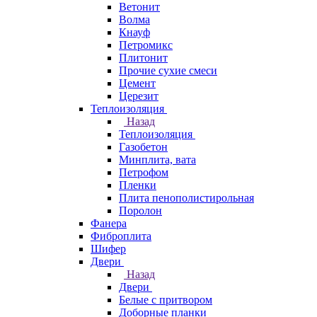
Ветонит
Волма
Кнауф
Петромикс
Плитонит
Прочие сухие смеси
Цемент
Церезит
Теплоизоляция
Назад
Теплоизоляция
Газобетон
Минплита, вата
Петрофом
Пленки
Плита пенополистирольная
Поролон
Фанера
Фиброплита
Шифер
Двери
Назад
Двери
Белые с притвором
Доборные планки