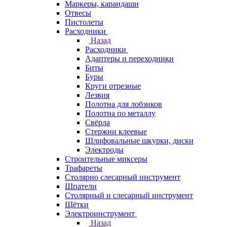
Маркеры, карандаши
Отвесы
Пистолеты
Расходники
Назад
Расходники
Адаптеры и переходники
Биты
Буры
Круги отрезные
Лезвия
Полотна для лобзиков
Полотна по металлу
Свёрла
Стержни клеевые
Шлифовальные шкурки, диски
Электроды
Строительные миксеры
Трафареты
Столярно слесарный инструмент
Шпатели
Столярный и слесарный инструмент
Щётки
Электроинструмент
Назад