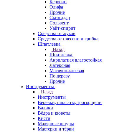
Керосин
Олифа
Прочие
Скипидар
Сольвент
Уайт-спирит
Средства от жуков
Средства от плесени и грибка
Шпатлевка
Назад
Шпатлевка
Акрилатная влагостойкая
Латексная
Масляно-клеевая
По дереву
Прочие
Инструменты
Назад
Инструменты
Веревки, шпагаты, тросы, цепи
Валики
Вёдра и кюветы
Кисти
Малярные шнуры
Мастерки и тёрки