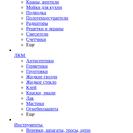
Краны, вентили
Мойки для кухни
Подводка
Полотенцесушители
Радиаторы
Решетки и экраны
Смесители
Счетчики
Еще
ЛКМ
Антисептики
Герметики
Грунтовки
Жидкие гвозди
Жидкое стекло
Клей
Краски, эмали
Лак
Мастики
Огнебиозащита
Еще
Инструменты
Веревки, шпагаты, тросы, цепи