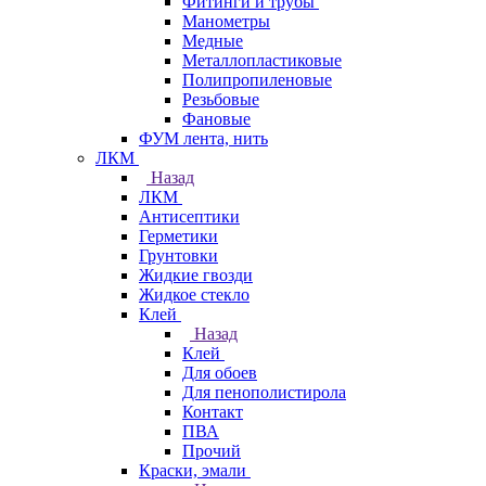
Фитинги и трубы
Манометры
Медные
Металлопластиковые
Полипропиленовые
Резьбовые
Фановые
ФУМ лента, нить
ЛКМ
Назад
ЛКМ
Антисептики
Герметики
Грунтовки
Жидкие гвозди
Жидкое стекло
Клей
Назад
Клей
Для обоев
Для пенополистирола
Контакт
ПВА
Прочий
Краски, эмали