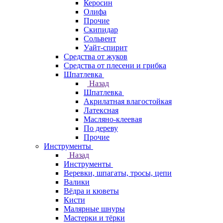
Керосин
Олифа
Прочие
Скипидар
Сольвент
Уайт-спирит
Средства от жуков
Средства от плесени и грибка
Шпатлевка
Назад
Шпатлевка
Акрилатная влагостойкая
Латексная
Масляно-клеевая
По дереву
Прочие
Инструменты
Назад
Инструменты
Веревки, шпагаты, тросы, цепи
Валики
Вёдра и кюветы
Кисти
Малярные шнуры
Мастерки и тёрки