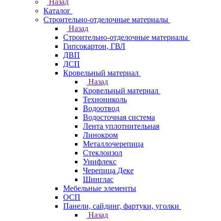
Назад
Каталог
Строительно-отделочные материалы
Назад
Строительно-отделочные материалы
Гипсокартон, ГВЛ
ДВП
ДСП
Кровельный материал
Назад
Кровельный материал
Технониколь
Водоотвод
Водосточная система
Лента уплотнительная
Линокром
Металлочерепица
Стеклоизол
Унифлекс
Черепица Деке
Шинглас
Мебельные элементы
ОСП
Панели, сайдинг, фартуки, уголки
Назад