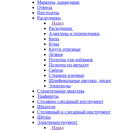
Маркеры, карандаши
Отвесы
Пистолеты
Расходники
Назад
Расходники
Адаптеры и переходники
Биты
Буры
Круги отрезные
Лезвия
Полотна для лобзиков
Полотна по металлу
Свёрла
Стержни клеевые
Шлифовальные шкурки, диски
Электроды
Строительные миксеры
Трафареты
Столярно слесарный инструмент
Шпатели
Столярный и слесарный инструмент
Щётки
Электроинструмент
Назад