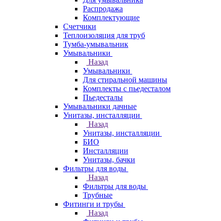
Распродажа
Комплектующие
Счетчики
Теплоизоляция для труб
Тумба-умывальник
Умывальники
Назад
Умывальники
Для стиральной машины
Комплекты с пьедесталом
Пьедесталы
Умывальники дачные
Унитазы, инсталляции
Назад
Унитазы, инсталляции
БИО
Инсталляции
Унитазы, бачки
Фильтры для воды
Назад
Фильтры для воды
Трубные
Фитинги и трубы
Назад