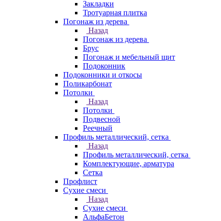
Закладки
Тротуарная плитка
Погонаж из дерева
Назад
Погонаж из дерева
Брус
Погонаж и мебельный щит
Подоконник
Подоконники и откосы
Поликарбонат
Потолки
Назад
Потолки
Подвесной
Реечный
Профиль металлический, сетка
Назад
Профиль металлический, сетка
Комплектующие, арматура
Сетка
Профлист
Сухие смеси
Назад
Сухие смеси
АльфаБетон