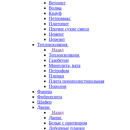
Ветонит
Волма
Кнауф
Петромикс
Плитонит
Прочие сухие смеси
Цемент
Церезит
Теплоизоляция
Назад
Теплоизоляция
Газобетон
Минплита, вата
Петрофом
Пленки
Плита пенополистирольная
Поролон
Фанера
Фиброплита
Шифер
Двери
Назад
Двери
Белые с притвором
Доборные планки