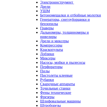
Электроинструмент
Дрели
УШМ
Бетономешалки и отбойные молотки
Генераторы, снегоуборщики и
бензопилы
Граверы
Дальномеры, толщиномеры и
нивелиры
Дрели и миксеры
Компрессоры
Краскопульты
Лобзики
Миксеры
Насосы, мойки и пылесосы
Перфораторы
Пилы
Пистолеты клеевые
Рубанки
Сварочные аппараты
Точильные станки
Фены технические
Фрезеры
Шлифовальные машины
Штроборезы