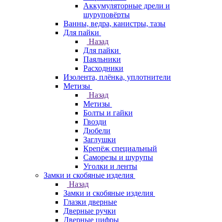
Аккумуляторные дрели и
шуруповёрты
Ванны, ведра, канистры, тазы
Для пайки
Назад
Для пайки
Паяльники
Расходники
Изолента, плёнка, уплотнители
Метизы
Назад
Метизы
Болты и гайки
Гвозди
Дюбели
Заглушки
Крепёж специальный
Саморезы и шурупы
Уголки и ленты
Замки и скобяные изделия
Назад
Замки и скобяные изделия
Глазки дверные
Дверные ручки
Дверные цифры