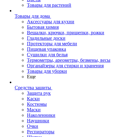
Товары для растений
Товары для дома
Аксессуары для кухни
Бытовая химия
Вешалки, крючки, прищепки, рожки
Гладильные доски
Протекторы для мебели
Пищевая упаковка
Сушилки для белья
Термометры, ареометры, безмены, весы
Органайзеры для стирки и хранения
Товары для уборки
Еще
Средства защиты
Защита рук
Каски
Костюмы
Маски
Наколенники
Наушники
Очки
Респираторы