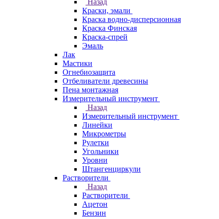
Назад
Краски, эмали
Краска водно-дисперсионная
Краска Финская
Краска-спрей
Эмаль
Лак
Мастики
Огнебиозащита
Отбеливатели древесины
Пена монтажная
Измерительный инструмент
Назад
Измерительный инструмент
Линейки
Микрометры
Рулетки
Угольники
Уровни
Штангенциркули
Растворители
Назад
Растворители
Ацетон
Бензин