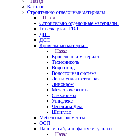
Назад
Каталог
Строительно-отделочные материалы
Назад
Строительно-отделочные материалы
Гипсокартон, ГВЛ
ДВП
ДСП
Кровельный материал
Назад
Кровельный материал
Технониколь
Водоотвод
Водосточная система
Лента уплотнительная
Линокром
Металлочерепица
Стеклоизол
Унифлекс
Черепица Деке
Шинглас
Мебельные элементы
ОСП
Панели, сайдинг, фартуки, уголки
Назад