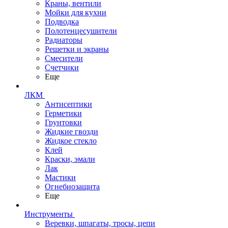
Краны, вентили
Мойки для кухни
Подводка
Полотенцесушители
Радиаторы
Решетки и экраны
Смесители
Счетчики
Еще
ЛКМ
Антисептики
Герметики
Грунтовки
Жидкие гвозди
Жидкое стекло
Клей
Краски, эмали
Лак
Мастики
Огнебиозащита
Еще
Инструменты
Веревки, шпагаты, тросы, цепи