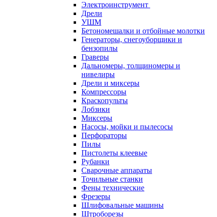
Электроинструмент
Дрели
УШМ
Бетономешалки и отбойные молотки
Генераторы, снегоуборщики и
бензопилы
Граверы
Дальномеры, толщиномеры и
нивелиры
Дрели и миксеры
Компрессоры
Краскопульты
Лобзики
Миксеры
Насосы, мойки и пылесосы
Перфораторы
Пилы
Пистолеты клеевые
Рубанки
Сварочные аппараты
Точильные станки
Фены технические
Фрезеры
Шлифовальные машины
Штроборезы