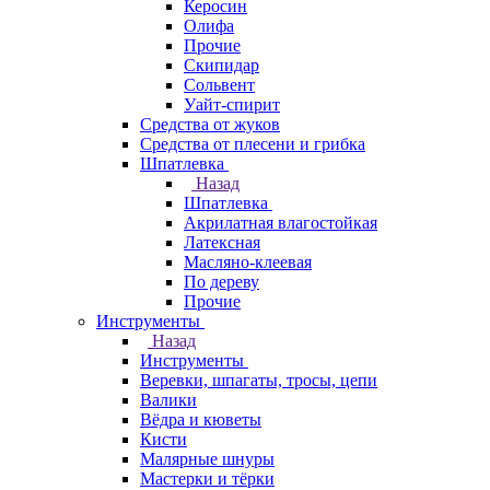
Керосин
Олифа
Прочие
Скипидар
Сольвент
Уайт-спирит
Средства от жуков
Средства от плесени и грибка
Шпатлевка
Назад
Шпатлевка
Акрилатная влагостойкая
Латексная
Масляно-клеевая
По дереву
Прочие
Инструменты
Назад
Инструменты
Веревки, шпагаты, тросы, цепи
Валики
Вёдра и кюветы
Кисти
Малярные шнуры
Мастерки и тёрки