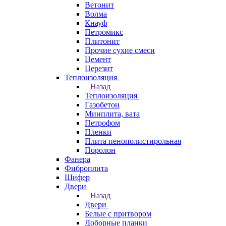
Ветонит
Волма
Кнауф
Петромикс
Плитонит
Прочие сухие смеси
Цемент
Церезит
Теплоизоляция
Назад
Теплоизоляция
Газобетон
Минплита, вата
Петрофом
Пленки
Плита пенополистирольная
Поролон
Фанера
Фиброплита
Шифер
Двери
Назад
Двери
Белые с притвором
Доборные планки