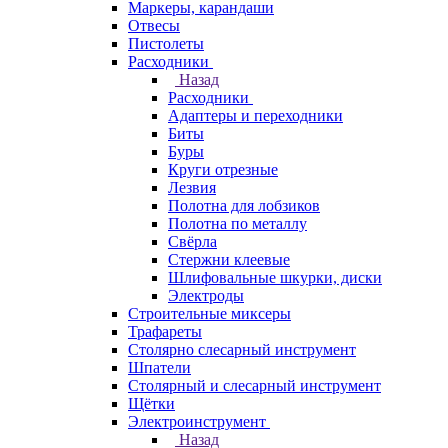
Маркеры, карандаши
Отвесы
Пистолеты
Расходники
Назад
Расходники
Адаптеры и переходники
Биты
Буры
Круги отрезные
Лезвия
Полотна для лобзиков
Полотна по металлу
Свёрла
Стержни клеевые
Шлифовальные шкурки, диски
Электроды
Строительные миксеры
Трафареты
Столярно слесарный инструмент
Шпатели
Столярный и слесарный инструмент
Щётки
Электроинструмент
Назад