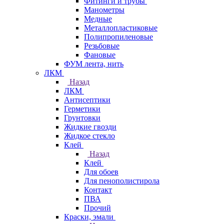
Фитинги и трубы
Манометры
Медные
Металлопластиковые
Полипропиленовые
Резьбовые
Фановые
ФУМ лента, нить
ЛКМ
Назад
ЛКМ
Антисептики
Герметики
Грунтовки
Жидкие гвозди
Жидкое стекло
Клей
Назад
Клей
Для обоев
Для пенополистирола
Контакт
ПВА
Прочий
Краски, эмали