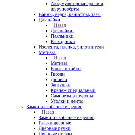
Аккумуляторные дрели и
шуруповёрты
Ванны, ведра, канистры, тазы
Для пайки
Назад
Для пайки
Паяльники
Расходники
Изолента, плёнка, уплотнители
Метизы
Назад
Метизы
Болты и гайки
Гвозди
Дюбели
Заглушки
Крепёж специальный
Саморезы и шурупы
Уголки и ленты
Замки и скобяные изделия
Назад
Замки и скобяные изделия
Глазки дверные
Дверные ручки
Дверные цифры