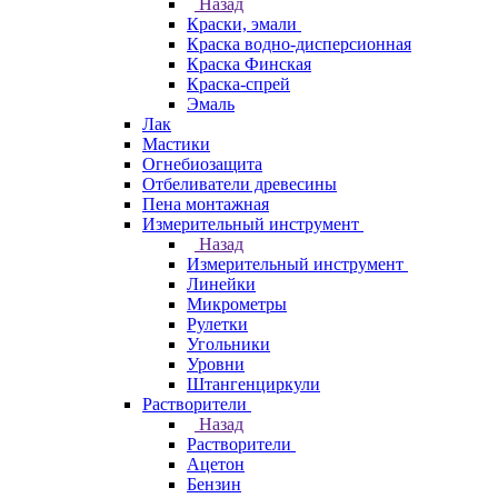
Назад
Краски, эмали
Краска водно-дисперсионная
Краска Финская
Краска-спрей
Эмаль
Лак
Мастики
Огнебиозащита
Отбеливатели древесины
Пена монтажная
Измерительный инструмент
Назад
Измерительный инструмент
Линейки
Микрометры
Рулетки
Угольники
Уровни
Штангенциркули
Растворители
Назад
Растворители
Ацетон
Бензин