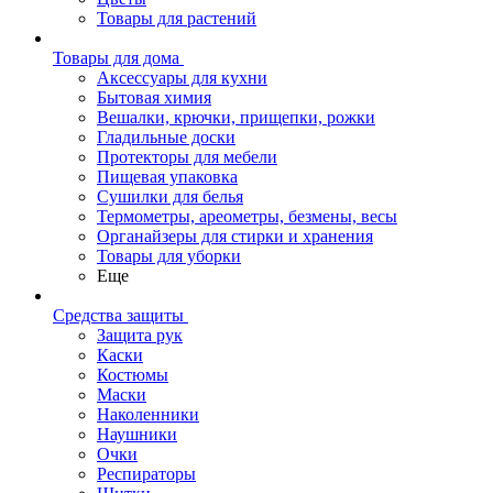
Товары для растений
Товары для дома
Аксессуары для кухни
Бытовая химия
Вешалки, крючки, прищепки, рожки
Гладильные доски
Протекторы для мебели
Пищевая упаковка
Сушилки для белья
Термометры, ареометры, безмены, весы
Органайзеры для стирки и хранения
Товары для уборки
Еще
Средства защиты
Защита рук
Каски
Костюмы
Маски
Наколенники
Наушники
Очки
Респираторы