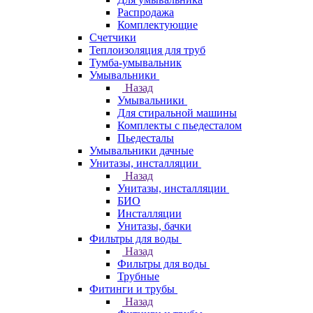
Распродажа
Комплектующие
Счетчики
Теплоизоляция для труб
Тумба-умывальник
Умывальники
Назад
Умывальники
Для стиральной машины
Комплекты с пьедесталом
Пьедесталы
Умывальники дачные
Унитазы, инсталляции
Назад
Унитазы, инсталляции
БИО
Инсталляции
Унитазы, бачки
Фильтры для воды
Назад
Фильтры для воды
Трубные
Фитинги и трубы
Назад