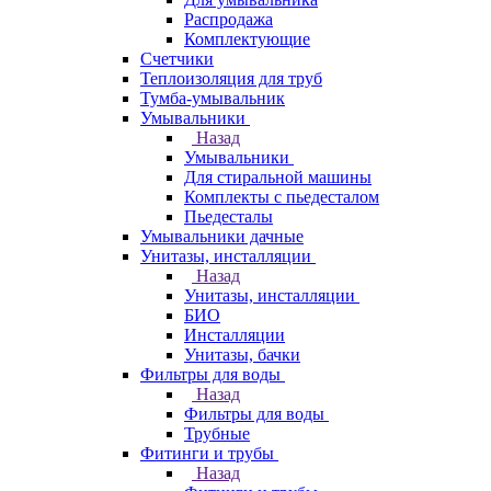
Распродажа
Комплектующие
Счетчики
Теплоизоляция для труб
Тумба-умывальник
Умывальники
Назад
Умывальники
Для стиральной машины
Комплекты с пьедесталом
Пьедесталы
Умывальники дачные
Унитазы, инсталляции
Назад
Унитазы, инсталляции
БИО
Инсталляции
Унитазы, бачки
Фильтры для воды
Назад
Фильтры для воды
Трубные
Фитинги и трубы
Назад