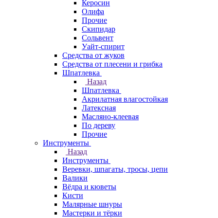
Керосин
Олифа
Прочие
Скипидар
Сольвент
Уайт-спирит
Средства от жуков
Средства от плесени и грибка
Шпатлевка
Назад
Шпатлевка
Акрилатная влагостойкая
Латексная
Масляно-клеевая
По дереву
Прочие
Инструменты
Назад
Инструменты
Веревки, шпагаты, тросы, цепи
Валики
Вёдра и кюветы
Кисти
Малярные шнуры
Мастерки и тёрки