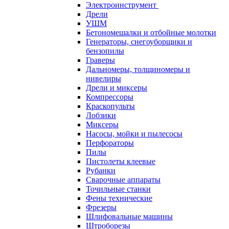
Электроинструмент
Дрели
УШМ
Бетономешалки и отбойные молотки
Генераторы, снегоуборщики и
бензопилы
Граверы
Дальномеры, толщиномеры и
нивелиры
Дрели и миксеры
Компрессоры
Краскопульты
Лобзики
Миксеры
Насосы, мойки и пылесосы
Перфораторы
Пилы
Пистолеты клеевые
Рубанки
Сварочные аппараты
Точильные станки
Фены технические
Фрезеры
Шлифовальные машины
Штроборезы