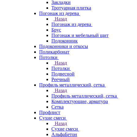
Закладки
Тротуарная плитка
Погонаж из дерева
Назад
Погонаж из дерева
Брус
Погонаж и мебельный щит
Подоконник
Подоконники и откосы
Поликарбонат
Потолки
Назад
Потолки
Подвесной
Реечный
Профиль металлический, сетка
Назад
Профиль металлический, сетка
Комплектующие, арматура
Сетка
Профлист
Сухие смеси
Назад
Сухие смеси
АльфаБетон