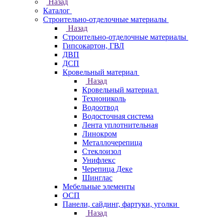
Назад
Каталог
Строительно-отделочные материалы
Назад
Строительно-отделочные материалы
Гипсокартон, ГВЛ
ДВП
ДСП
Кровельный материал
Назад
Кровельный материал
Технониколь
Водоотвод
Водосточная система
Лента уплотнительная
Линокром
Металлочерепица
Стеклоизол
Унифлекс
Черепица Деке
Шинглас
Мебельные элементы
ОСП
Панели, сайдинг, фартуки, уголки
Назад