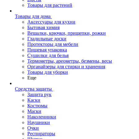
Товары для растений
Товары для дома
Аксессуары для кухни
Бытовая химия
Вешалки, крючки, прищепки, рожки
Гладильные доски
Протекторы для мебели
Пищевая упаковка
Сушилки для белья
Термометры, ареометры, безмены, весы
Органайзеры для стирки и хранения
Товары для уборки
Еще
Средства защиты
Защита рук
Каски
Костюмы
Маски
Наколенники
Наушники
Очки
Респираторы