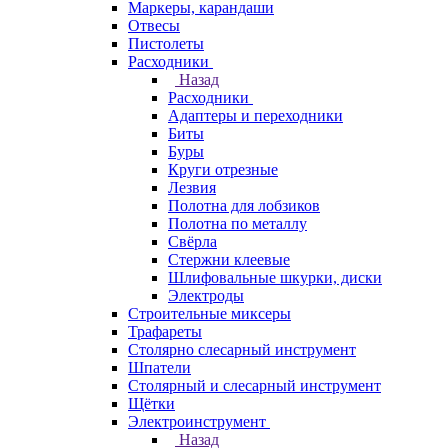
Маркеры, карандаши
Отвесы
Пистолеты
Расходники
Назад
Расходники
Адаптеры и переходники
Биты
Буры
Круги отрезные
Лезвия
Полотна для лобзиков
Полотна по металлу
Свёрла
Стержни клеевые
Шлифовальные шкурки, диски
Электроды
Строительные миксеры
Трафареты
Столярно слесарный инструмент
Шпатели
Столярный и слесарный инструмент
Щётки
Электроинструмент
Назад