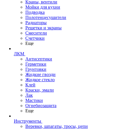
Краны, вентили
Мойки для кухни
Подводка
Полотенцесушители
Радиаторы
Решетки и экраны
Смесители
Счетчики
Еще
ЛКМ
Антисептики
Герметики
Грунтовки
Жидкие гвозди
Жидкое стекло
Клей
Краски, эмали
Лак
Мастики
Огнебиозащита
Еще
Инструменты
Веревки, шпагаты, тросы, цепи