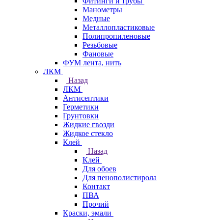
Фитинги и трубы
Манометры
Медные
Металлопластиковые
Полипропиленовые
Резьбовые
Фановые
ФУМ лента, нить
ЛКМ
Назад
ЛКМ
Антисептики
Герметики
Грунтовки
Жидкие гвозди
Жидкое стекло
Клей
Назад
Клей
Для обоев
Для пенополистирола
Контакт
ПВА
Прочий
Краски, эмали