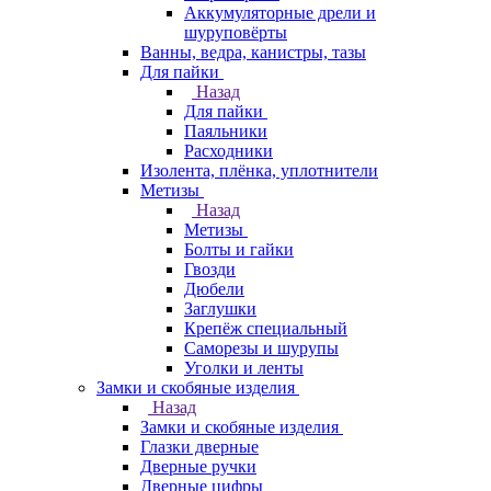
Аккумуляторные дрели и
шуруповёрты
Ванны, ведра, канистры, тазы
Для пайки
Назад
Для пайки
Паяльники
Расходники
Изолента, плёнка, уплотнители
Метизы
Назад
Метизы
Болты и гайки
Гвозди
Дюбели
Заглушки
Крепёж специальный
Саморезы и шурупы
Уголки и ленты
Замки и скобяные изделия
Назад
Замки и скобяные изделия
Глазки дверные
Дверные ручки
Дверные цифры