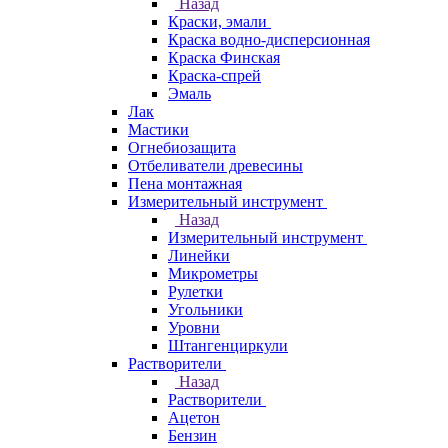
Назад
Краски, эмали
Краска водно-дисперсионная
Краска Финская
Краска-спрей
Эмаль
Лак
Мастики
Огнебиозащита
Отбеливатели древесины
Пена монтажная
Измерительный инструмент
Назад
Измерительный инструмент
Линейки
Микрометры
Рулетки
Угольники
Уровни
Штангенциркули
Растворители
Назад
Растворители
Ацетон
Бензин