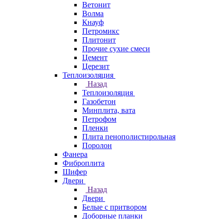
Ветонит
Волма
Кнауф
Петромикс
Плитонит
Прочие сухие смеси
Цемент
Церезит
Теплоизоляция
Назад
Теплоизоляция
Газобетон
Минплита, вата
Петрофом
Пленки
Плита пенополистирольная
Поролон
Фанера
Фиброплита
Шифер
Двери
Назад
Двери
Белые с притвором
Доборные планки