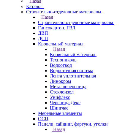
Назад
Каталог
Строительно-отделочные материалы
Назад
Строительно-отделочные материалы
Гипсокартон, ГВЛ
ДВП
ДСП
Кровельный материал
Назад
Кровельный материал
Технониколь
Водоотвод
Водосточная система
Лента уплотнительная
Линокром
Металлочерепица
Стеклоизол
Унифлекс
Черепица Деке
Шинглас
Мебельные элементы
ОСП
Панели, сайдинг, фартуки, уголки
Назад