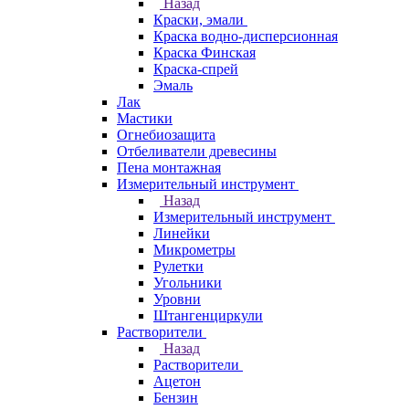
Назад
Краски, эмали
Краска водно-дисперсионная
Краска Финская
Краска-спрей
Эмаль
Лак
Мастики
Огнебиозащита
Отбеливатели древесины
Пена монтажная
Измерительный инструмент
Назад
Измерительный инструмент
Линейки
Микрометры
Рулетки
Угольники
Уровни
Штангенциркули
Растворители
Назад
Растворители
Ацетон
Бензин