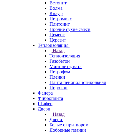
Ветонит
Волма
Кнауф
Петромикс
Плитонит
Прочие сухие смеси
Цемент
Церезит
Теплоизоляция
Назад
Теплоизоляция
Газобетон
Минплита, вата
Петрофом
Пленки
Плита пенополистирольная
Поролон
Фанера
Фиброплита
Шифер
Двери
Назад
Двери
Белые с притвором
Доборные планки