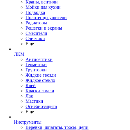
Краны, вентили
Мойки для кухни
Подводка
Полотенцесушители
Радиаторы
Решетки и экраны
Смесители
Счетчики
Еще
ЛКМ
Антисептики
Герметики
Грунтовки
Жидкие гвозди
Жидкое стекло
Клей
Краски, эмали
Лак
Мастики
Огнебиозащита
Еще
Инструменты
Веревки, шпагаты, тросы, цепи