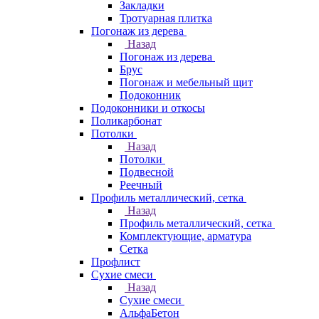
Закладки
Тротуарная плитка
Погонаж из дерева
Назад
Погонаж из дерева
Брус
Погонаж и мебельный щит
Подоконник
Подоконники и откосы
Поликарбонат
Потолки
Назад
Потолки
Подвесной
Реечный
Профиль металлический, сетка
Назад
Профиль металлический, сетка
Комплектующие, арматура
Сетка
Профлист
Сухие смеси
Назад
Сухие смеси
АльфаБетон