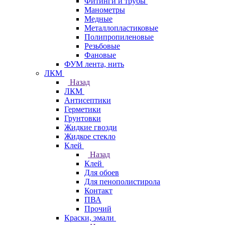
Фитинги и трубы
Манометры
Медные
Металлопластиковые
Полипропиленовые
Резьбовые
Фановые
ФУМ лента, нить
ЛКМ
Назад
ЛКМ
Антисептики
Герметики
Грунтовки
Жидкие гвозди
Жидкое стекло
Клей
Назад
Клей
Для обоев
Для пенополистирола
Контакт
ПВА
Прочий
Краски, эмали