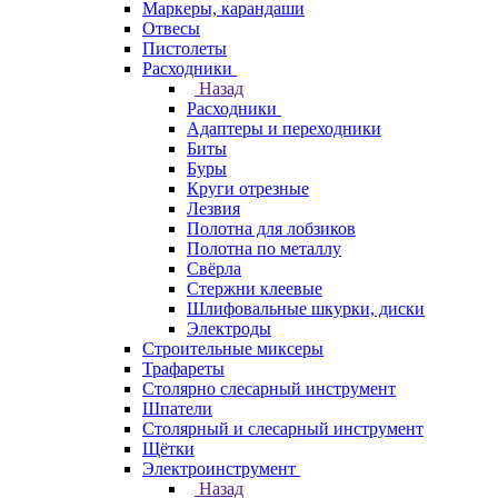
Маркеры, карандаши
Отвесы
Пистолеты
Расходники
Назад
Расходники
Адаптеры и переходники
Биты
Буры
Круги отрезные
Лезвия
Полотна для лобзиков
Полотна по металлу
Свёрла
Стержни клеевые
Шлифовальные шкурки, диски
Электроды
Строительные миксеры
Трафареты
Столярно слесарный инструмент
Шпатели
Столярный и слесарный инструмент
Щётки
Электроинструмент
Назад