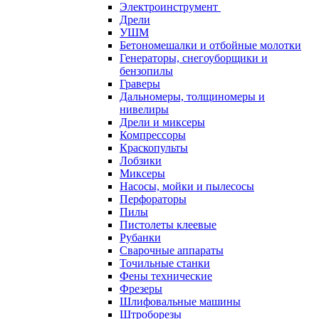
Электроинструмент
Дрели
УШМ
Бетономешалки и отбойные молотки
Генераторы, снегоуборщики и
бензопилы
Граверы
Дальномеры, толщиномеры и
нивелиры
Дрели и миксеры
Компрессоры
Краскопульты
Лобзики
Миксеры
Насосы, мойки и пылесосы
Перфораторы
Пилы
Пистолеты клеевые
Рубанки
Сварочные аппараты
Точильные станки
Фены технические
Фрезеры
Шлифовальные машины
Штроборезы