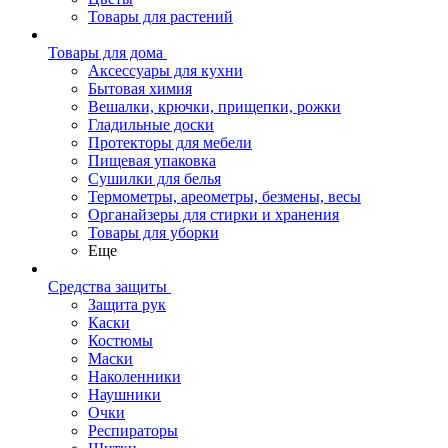
Товары для растений
Товары для дома
Аксессуары для кухни
Бытовая химия
Вешалки, крючки, прищепки, рожки
Гладильные доски
Протекторы для мебели
Пищевая упаковка
Сушилки для белья
Термометры, ареометры, безмены, весы
Органайзеры для стирки и хранения
Товары для уборки
Еще
Средства защиты
Защита рук
Каски
Костюмы
Маски
Наколенники
Наушники
Очки
Респираторы