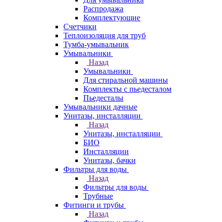
Распродажа
Комплектующие
Счетчики
Теплоизоляция для труб
Тумба-умывальник
Умывальники
Назад
Умывальники
Для стиральной машины
Комплекты с пьедесталом
Пьедесталы
Умывальники дачные
Унитазы, инсталляции
Назад
Унитазы, инсталляции
БИО
Инсталляции
Унитазы, бачки
Фильтры для воды
Назад
Фильтры для воды
Трубные
Фитинги и трубы
Назад