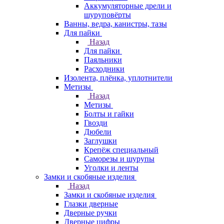
Аккумуляторные дрели и
шуруповёрты
Ванны, ведра, канистры, тазы
Для пайки
Назад
Для пайки
Паяльники
Расходники
Изолента, плёнка, уплотнители
Метизы
Назад
Метизы
Болты и гайки
Гвозди
Дюбели
Заглушки
Крепёж специальный
Саморезы и шурупы
Уголки и ленты
Замки и скобяные изделия
Назад
Замки и скобяные изделия
Глазки дверные
Дверные ручки
Дверные цифры