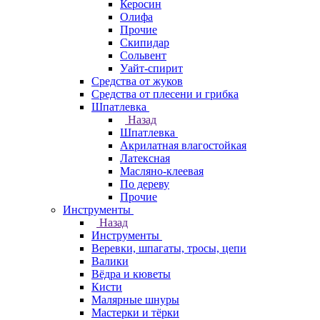
Керосин
Олифа
Прочие
Скипидар
Сольвент
Уайт-спирит
Средства от жуков
Средства от плесени и грибка
Шпатлевка
Назад
Шпатлевка
Акрилатная влагостойкая
Латексная
Масляно-клеевая
По дереву
Прочие
Инструменты
Назад
Инструменты
Веревки, шпагаты, тросы, цепи
Валики
Вёдра и кюветы
Кисти
Малярные шнуры
Мастерки и тёрки