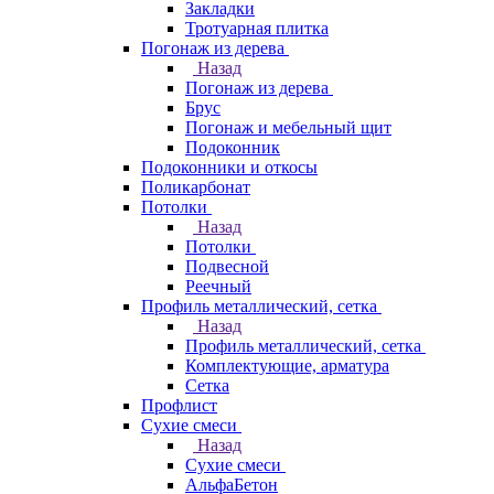
Закладки
Тротуарная плитка
Погонаж из дерева
Назад
Погонаж из дерева
Брус
Погонаж и мебельный щит
Подоконник
Подоконники и откосы
Поликарбонат
Потолки
Назад
Потолки
Подвесной
Реечный
Профиль металлический, сетка
Назад
Профиль металлический, сетка
Комплектующие, арматура
Сетка
Профлист
Сухие смеси
Назад
Сухие смеси
АльфаБетон