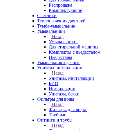
Распродажа
Комплектующие
Счетчики
Теплоизоляция для труб
Тумба-умывальник
Умывальники
Назад
Умывальники
Для стиральной машины
Комплекты с пьедесталом
Пьедесталы
Умывальники дачные
Унитазы, инсталляции
Назад
Унитазы, инсталляции
БИО
Инсталляции
Унитазы, бачки
Фильтры для воды
Назад
Фильтры для воды
Трубные
Фитинги и трубы
Назад