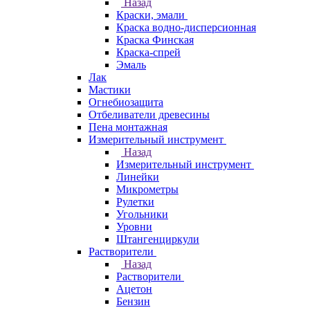
Назад
Краски, эмали
Краска водно-дисперсионная
Краска Финская
Краска-спрей
Эмаль
Лак
Мастики
Огнебиозащита
Отбеливатели древесины
Пена монтажная
Измерительный инструмент
Назад
Измерительный инструмент
Линейки
Микрометры
Рулетки
Угольники
Уровни
Штангенциркули
Растворители
Назад
Растворители
Ацетон
Бензин