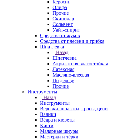
Керосин
Олифа
Прочие
Скипидар
Сольвент
Уайт-спирит
Средства от жуков
Средства от плесени и грибка
Шпатлевка
Назад
Шпатлевка
Акрилатная влагостойкая
Латексная
Масляно-клеевая
По дереву
Прочие
Инструменты
Назад
Инструменты
Веревки, шпагаты, тросы, цепи
Валики
Вёдра и кюветы
Кисти
Малярные шнуры
Мастерки и тёрки