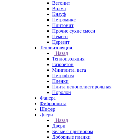
Ветонит
Волма
Кнауф
Петромикс
Плитонит
Прочие сухие смеси
Цемент
Церезит
Теплоизоляция
Назад
Теплоизоляция
Газобетон
Минплита, вата
Петрофом
Пленки
Плита пенополистирольная
Поролон
Фанера
Фиброплита
Шифер
Двери
Назад
Двери
Белые с притвором
Доборные планки