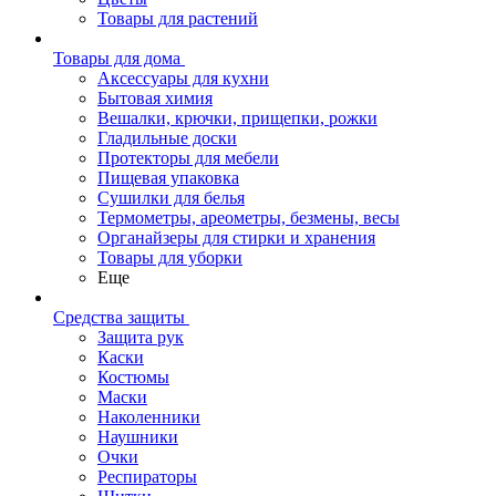
Товары для растений
Товары для дома
Аксессуары для кухни
Бытовая химия
Вешалки, крючки, прищепки, рожки
Гладильные доски
Протекторы для мебели
Пищевая упаковка
Сушилки для белья
Термометры, ареометры, безмены, весы
Органайзеры для стирки и хранения
Товары для уборки
Еще
Средства защиты
Защита рук
Каски
Костюмы
Маски
Наколенники
Наушники
Очки
Респираторы