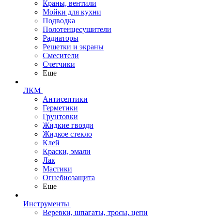
Краны, вентили
Мойки для кухни
Подводка
Полотенцесушители
Радиаторы
Решетки и экраны
Смесители
Счетчики
Еще
ЛКМ
Антисептики
Герметики
Грунтовки
Жидкие гвозди
Жидкое стекло
Клей
Краски, эмали
Лак
Мастики
Огнебиозащита
Еще
Инструменты
Веревки, шпагаты, тросы, цепи