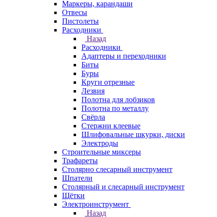
Маркеры, карандаши
Отвесы
Пистолеты
Расходники
Назад
Расходники
Адаптеры и переходники
Биты
Буры
Круги отрезные
Лезвия
Полотна для лобзиков
Полотна по металлу
Свёрла
Стержни клеевые
Шлифовальные шкурки, диски
Электроды
Строительные миксеры
Трафареты
Столярно слесарный инструмент
Шпатели
Столярный и слесарный инструмент
Щётки
Электроинструмент
Назад