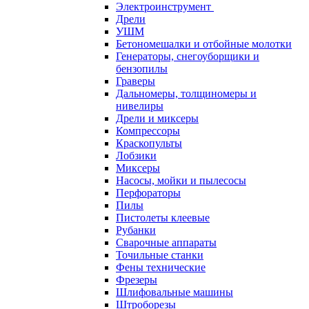
Электроинструмент
Дрели
УШМ
Бетономешалки и отбойные молотки
Генераторы, снегоуборщики и
бензопилы
Граверы
Дальномеры, толщиномеры и
нивелиры
Дрели и миксеры
Компрессоры
Краскопульты
Лобзики
Миксеры
Насосы, мойки и пылесосы
Перфораторы
Пилы
Пистолеты клеевые
Рубанки
Сварочные аппараты
Точильные станки
Фены технические
Фрезеры
Шлифовальные машины
Штроборезы