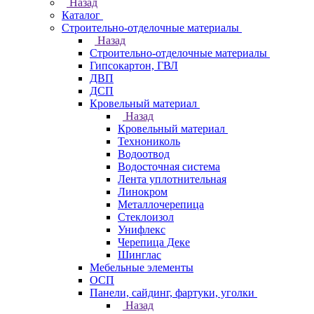
Назад
Каталог
Строительно-отделочные материалы
Назад
Строительно-отделочные материалы
Гипсокартон, ГВЛ
ДВП
ДСП
Кровельный материал
Назад
Кровельный материал
Технониколь
Водоотвод
Водосточная система
Лента уплотнительная
Линокром
Металлочерепица
Стеклоизол
Унифлекс
Черепица Деке
Шинглас
Мебельные элементы
ОСП
Панели, сайдинг, фартуки, уголки
Назад