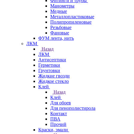
Фитинги и трубы
Манометры
Медные
Металлопластиковые
Полипропиленовые
Резьбовые
Фановые
ФУМ лента, нить
ЛКМ
Назад
ЛКМ
Антисептики
Герметики
Грунтовки
Жидкие гвозди
Жидкое стекло
Клей
Назад
Клей
Для обоев
Для пенополистирола
Контакт
ПВА
Прочий
Краски, эмали