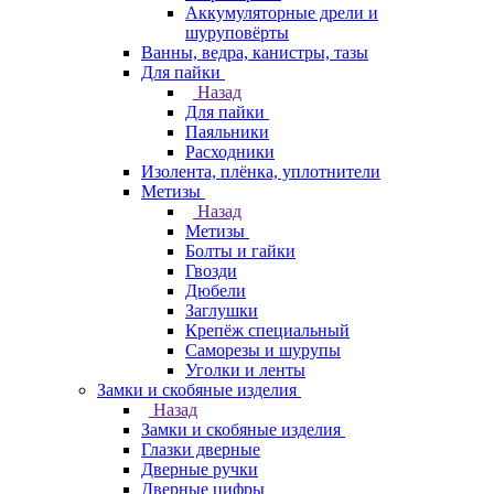
Аккумуляторные дрели и
шуруповёрты
Ванны, ведра, канистры, тазы
Для пайки
Назад
Для пайки
Паяльники
Расходники
Изолента, плёнка, уплотнители
Метизы
Назад
Метизы
Болты и гайки
Гвозди
Дюбели
Заглушки
Крепёж специальный
Саморезы и шурупы
Уголки и ленты
Замки и скобяные изделия
Назад
Замки и скобяные изделия
Глазки дверные
Дверные ручки
Дверные цифры