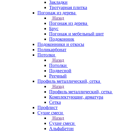
Закладки
Тротуарная плитка
Погонаж из дерева
Назад
Погонаж из дерева
Брус
Погонаж и мебельный щит
Подоконник
Подоконники и откосы
Поликарбонат
Потолки
Назад
Потолки
Подвесной
Реечный
Профиль металлический, сетка
Назад
Профиль металлический, сетка
Комплектующие, арматура
Сетка
Профлист
Сухие смеси
Назад
Сухие смеси
АльфаБетон