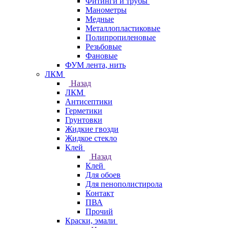
Фитинги и трубы
Манометры
Медные
Металлопластиковые
Полипропиленовые
Резьбовые
Фановые
ФУМ лента, нить
ЛКМ
Назад
ЛКМ
Антисептики
Герметики
Грунтовки
Жидкие гвозди
Жидкое стекло
Клей
Назад
Клей
Для обоев
Для пенополистирола
Контакт
ПВА
Прочий
Краски, эмали