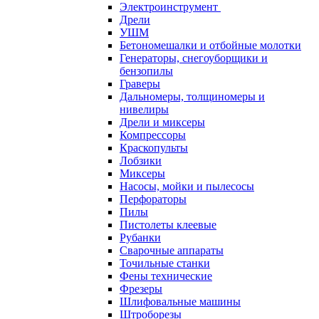
Электроинструмент
Дрели
УШМ
Бетономешалки и отбойные молотки
Генераторы, снегоуборщики и
бензопилы
Граверы
Дальномеры, толщиномеры и
нивелиры
Дрели и миксеры
Компрессоры
Краскопульты
Лобзики
Миксеры
Насосы, мойки и пылесосы
Перфораторы
Пилы
Пистолеты клеевые
Рубанки
Сварочные аппараты
Точильные станки
Фены технические
Фрезеры
Шлифовальные машины
Штроборезы