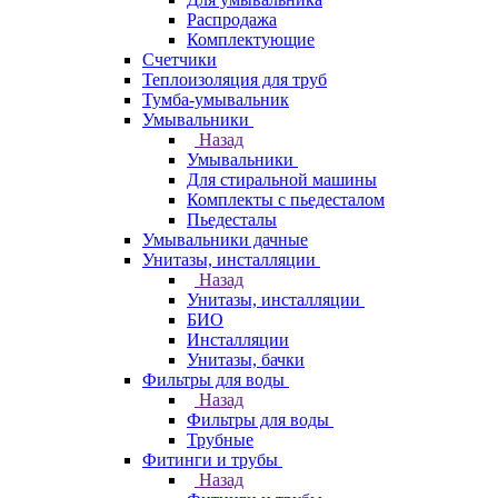
Распродажа
Комплектующие
Счетчики
Теплоизоляция для труб
Тумба-умывальник
Умывальники
Назад
Умывальники
Для стиральной машины
Комплекты с пьедесталом
Пьедесталы
Умывальники дачные
Унитазы, инсталляции
Назад
Унитазы, инсталляции
БИО
Инсталляции
Унитазы, бачки
Фильтры для воды
Назад
Фильтры для воды
Трубные
Фитинги и трубы
Назад