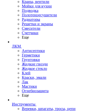
Краны, вентили
Мойки для кухни
Подводка
Полотенцесушители
Радиаторы
Решетки и экраны
Смесители
Счетчики
Еще
ЛКМ
Антисептики
Герметики
Грунтовки
Жидкие гвозди
Жидкое стекло
Клей
Краски, эмали
Лак
Мастики
Огнебиозащита
Еще
Инструменты
Веревки, шпагаты, тросы, цепи