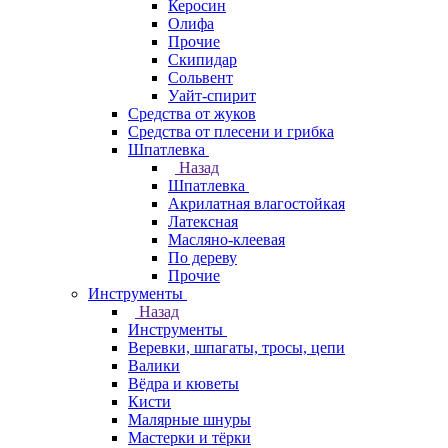
Керосин
Олифа
Прочие
Скипидар
Сольвент
Уайт-спирит
Средства от жуков
Средства от плесени и грибка
Шпатлевка
Назад
Шпатлевка
Акрилатная влагостойкая
Латексная
Масляно-клеевая
По дереву
Прочие
Инструменты
Назад
Инструменты
Веревки, шпагаты, тросы, цепи
Валики
Вёдра и кюветы
Кисти
Малярные шнуры
Мастерки и тёрки