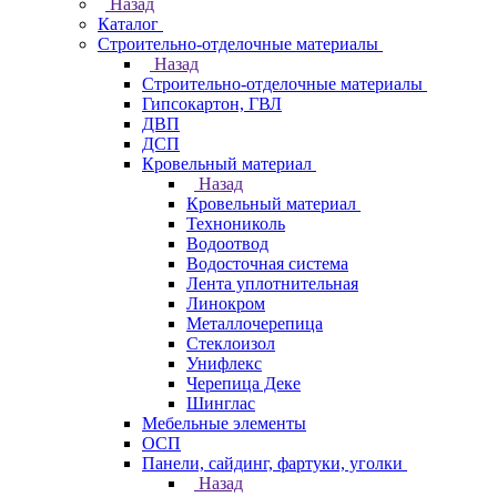
Назад
Каталог
Строительно-отделочные материалы
Назад
Строительно-отделочные материалы
Гипсокартон, ГВЛ
ДВП
ДСП
Кровельный материал
Назад
Кровельный материал
Технониколь
Водоотвод
Водосточная система
Лента уплотнительная
Линокром
Металлочерепица
Стеклоизол
Унифлекс
Черепица Деке
Шинглас
Мебельные элементы
ОСП
Панели, сайдинг, фартуки, уголки
Назад