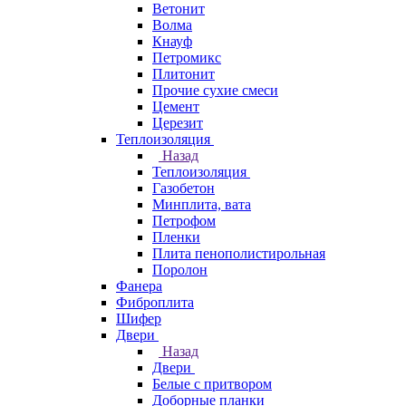
Ветонит
Волма
Кнауф
Петромикс
Плитонит
Прочие сухие смеси
Цемент
Церезит
Теплоизоляция
Назад
Теплоизоляция
Газобетон
Минплита, вата
Петрофом
Пленки
Плита пенополистирольная
Поролон
Фанера
Фиброплита
Шифер
Двери
Назад
Двери
Белые с притвором
Доборные планки