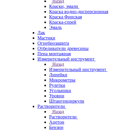
Назад
Краски, эмали
Краска водно-дисперсионная
Краска Финская
Краска-спрей
Эмаль
Лак
Мастики
Огнебиозащита
Отбеливатели древесины
Пена монтажная
Измерительный инструмент
Назад
Измерительный инструмент
Линейки
Микрометры
Рулетки
Угольники
Уровни
Штангенциркули
Растворители
Назад
Растворители
Ацетон
Бензин