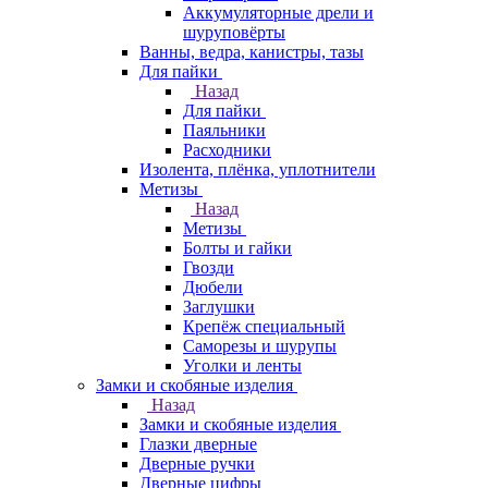
Аккумуляторные дрели и
шуруповёрты
Ванны, ведра, канистры, тазы
Для пайки
Назад
Для пайки
Паяльники
Расходники
Изолента, плёнка, уплотнители
Метизы
Назад
Метизы
Болты и гайки
Гвозди
Дюбели
Заглушки
Крепёж специальный
Саморезы и шурупы
Уголки и ленты
Замки и скобяные изделия
Назад
Замки и скобяные изделия
Глазки дверные
Дверные ручки
Дверные цифры