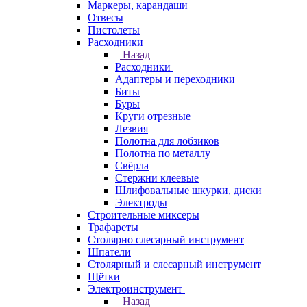
Маркеры, карандаши
Отвесы
Пистолеты
Расходники
Назад
Расходники
Адаптеры и переходники
Биты
Буры
Круги отрезные
Лезвия
Полотна для лобзиков
Полотна по металлу
Свёрла
Стержни клеевые
Шлифовальные шкурки, диски
Электроды
Строительные миксеры
Трафареты
Столярно слесарный инструмент
Шпатели
Столярный и слесарный инструмент
Щётки
Электроинструмент
Назад