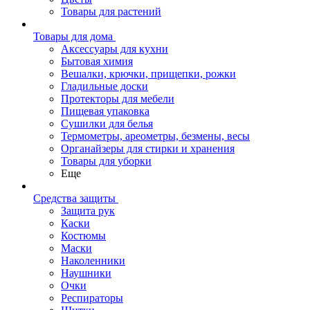
Товары для растений
Товары для дома
Аксессуары для кухни
Бытовая химия
Вешалки, крючки, прищепки, рожки
Гладильные доски
Протекторы для мебели
Пищевая упаковка
Сушилки для белья
Термометры, ареометры, безмены, весы
Органайзеры для стирки и хранения
Товары для уборки
Еще
Средства защиты
Защита рук
Каски
Костюмы
Маски
Наколенники
Наушники
Очки
Респираторы