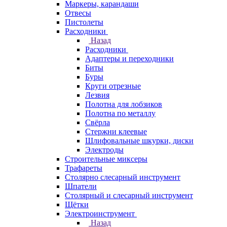
Маркеры, карандаши
Отвесы
Пистолеты
Расходники
Назад
Расходники
Адаптеры и переходники
Биты
Буры
Круги отрезные
Лезвия
Полотна для лобзиков
Полотна по металлу
Свёрла
Стержни клеевые
Шлифовальные шкурки, диски
Электроды
Строительные миксеры
Трафареты
Столярно слесарный инструмент
Шпатели
Столярный и слесарный инструмент
Щётки
Электроинструмент
Назад