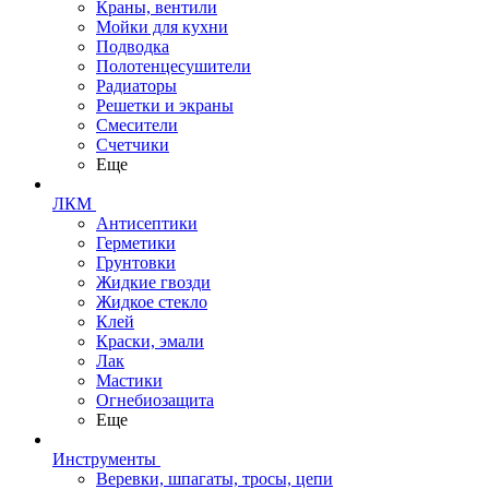
Краны, вентили
Мойки для кухни
Подводка
Полотенцесушители
Радиаторы
Решетки и экраны
Смесители
Счетчики
Еще
ЛКМ
Антисептики
Герметики
Грунтовки
Жидкие гвозди
Жидкое стекло
Клей
Краски, эмали
Лак
Мастики
Огнебиозащита
Еще
Инструменты
Веревки, шпагаты, тросы, цепи