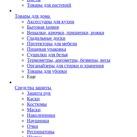
Товары для растений
Товары для дома
Аксессуары для кухни
Бытовая химия
Вешалки, крючки, прищепки, рожки
Гладильные доски
Протекторы для мебели
Пищевая упаковка
Сушилки для белья
Термометры, ареометры, безмены, весы
Органайзеры для стирки и хранения
Товары для уборки
Еще
Средства защиты
Защита рук
Каски
Костюмы
Маски
Наколенники
Наушники
Очки
Респираторы