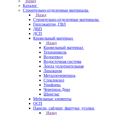
Назад
Каталог
Строительно-отделочные материалы
Назад
Строительно-отделочные материалы
Гипсокартон, ГВЛ
ДВП
ДСП
Кровельный материал
Назад
Кровельный материал
Технониколь
Водоотвод
Водосточная система
Лента уплотнительная
Линокром
Металлочерепица
Стеклоизол
Унифлекс
Черепица Деке
Шинглас
Мебельные элементы
ОСП
Панели, сайдинг, фартуки, уголки
Назад