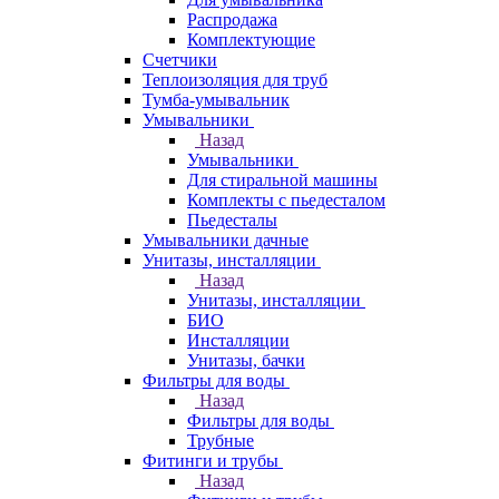
Распродажа
Комплектующие
Счетчики
Теплоизоляция для труб
Тумба-умывальник
Умывальники
Назад
Умывальники
Для стиральной машины
Комплекты с пьедесталом
Пьедесталы
Умывальники дачные
Унитазы, инсталляции
Назад
Унитазы, инсталляции
БИО
Инсталляции
Унитазы, бачки
Фильтры для воды
Назад
Фильтры для воды
Трубные
Фитинги и трубы
Назад