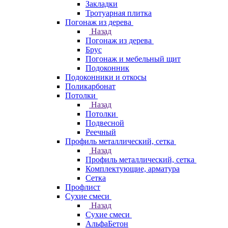
Закладки
Тротуарная плитка
Погонаж из дерева
Назад
Погонаж из дерева
Брус
Погонаж и мебельный щит
Подоконник
Подоконники и откосы
Поликарбонат
Потолки
Назад
Потолки
Подвесной
Реечный
Профиль металлический, сетка
Назад
Профиль металлический, сетка
Комплектующие, арматура
Сетка
Профлист
Сухие смеси
Назад
Сухие смеси
АльфаБетон