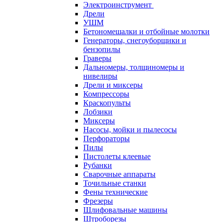
Электроинструмент
Дрели
УШМ
Бетономешалки и отбойные молотки
Генераторы, снегоуборщики и
бензопилы
Граверы
Дальномеры, толщиномеры и
нивелиры
Дрели и миксеры
Компрессоры
Краскопульты
Лобзики
Миксеры
Насосы, мойки и пылесосы
Перфораторы
Пилы
Пистолеты клеевые
Рубанки
Сварочные аппараты
Точильные станки
Фены технические
Фрезеры
Шлифовальные машины
Штроборезы