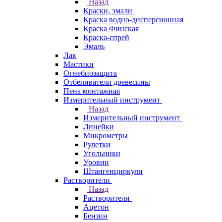
Назад
Краски, эмали
Краска водно-дисперсионная
Краска Финская
Краска-спрей
Эмаль
Лак
Мастики
Огнебиозащита
Отбеливатели древесины
Пена монтажная
Измерительный инструмент
Назад
Измерительный инструмент
Линейки
Микрометры
Рулетки
Угольники
Уровни
Штангенциркули
Растворители
Назад
Растворители
Ацетон
Бензин