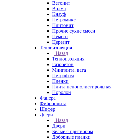
Ветонит
Волма
Кнауф
Петромикс
Плитонит
Прочие сухие смеси
Цемент
Церезит
Теплоизоляция
Назад
Теплоизоляция
Газобетон
Минплита, вата
Петрофом
Пленки
Плита пенополистирольная
Поролон
Фанера
Фиброплита
Шифер
Двери
Назад
Двери
Белые с притвором
Доборные планки