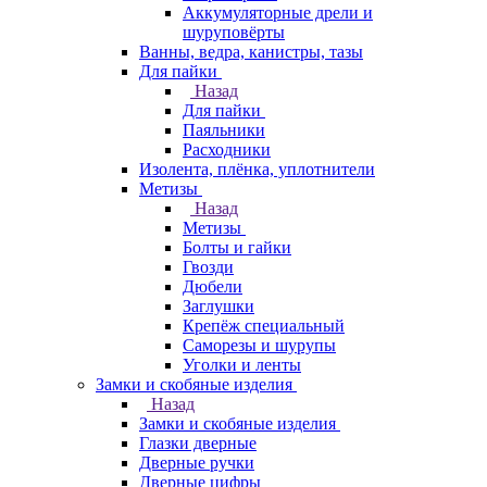
Аккумуляторные дрели и
шуруповёрты
Ванны, ведра, канистры, тазы
Для пайки
Назад
Для пайки
Паяльники
Расходники
Изолента, плёнка, уплотнители
Метизы
Назад
Метизы
Болты и гайки
Гвозди
Дюбели
Заглушки
Крепёж специальный
Саморезы и шурупы
Уголки и ленты
Замки и скобяные изделия
Назад
Замки и скобяные изделия
Глазки дверные
Дверные ручки
Дверные цифры