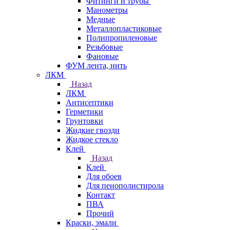
Фитинги и трубы
Манометры
Медные
Металлопластиковые
Полипропиленовые
Резьбовые
Фановые
ФУМ лента, нить
ЛКМ
Назад
ЛКМ
Антисептики
Герметики
Грунтовки
Жидкие гвозди
Жидкое стекло
Клей
Назад
Клей
Для обоев
Для пенополистирола
Контакт
ПВА
Прочий
Краски, эмали