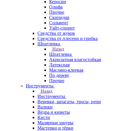
Керосин
Олифа
Прочие
Скипидар
Сольвент
Уайт-спирит
Средства от жуков
Средства от плесени и грибка
Шпатлевка
Назад
Шпатлевка
Акрилатная влагостойкая
Латексная
Масляно-клеевая
По дереву
Прочие
Инструменты
Назад
Инструменты
Веревки, шпагаты, тросы, цепи
Валики
Вёдра и кюветы
Кисти
Малярные шнуры
Мастерки и тёрки