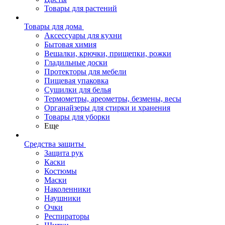
Товары для растений
Товары для дома
Аксессуары для кухни
Бытовая химия
Вешалки, крючки, прищепки, рожки
Гладильные доски
Протекторы для мебели
Пищевая упаковка
Сушилки для белья
Термометры, ареометры, безмены, весы
Органайзеры для стирки и хранения
Товары для уборки
Еще
Средства защиты
Защита рук
Каски
Костюмы
Маски
Наколенники
Наушники
Очки
Респираторы