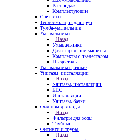
Распродажа
Комплектующие
Счетчики
Теплоизоляция для труб
Тумба-умывальник
Умывальники
Назад
Умывальники
Для стиральной машины
Комплекты с пьедесталом
Пьедесталы
Умывальники дачные
Унитазы, инсталляции
Назад
Унитазы, инсталляции
БИО
Инсталляции
Унитазы, бачки
Фильтры для воды
Назад
Фильтры для воды
Трубные
Фитинги и трубы
Назад