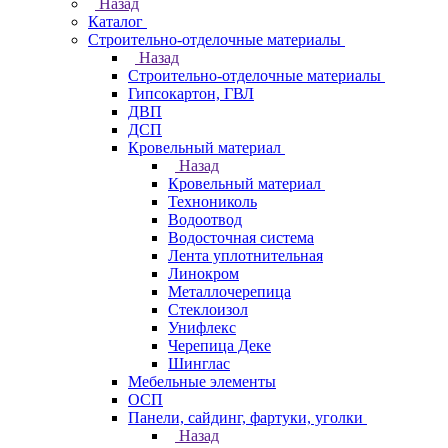
Назад
Каталог
Строительно-отделочные материалы
Назад
Строительно-отделочные материалы
Гипсокартон, ГВЛ
ДВП
ДСП
Кровельный материал
Назад
Кровельный материал
Технониколь
Водоотвод
Водосточная система
Лента уплотнительная
Линокром
Металлочерепица
Стеклоизол
Унифлекс
Черепица Деке
Шинглас
Мебельные элементы
ОСП
Панели, сайдинг, фартуки, уголки
Назад