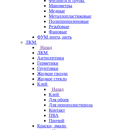
Фитинги и трубы
Манометры
Медные
Металлопластиковые
Полипропиленовые
Резьбовые
Фановые
ФУМ лента, нить
ЛКМ
Назад
ЛКМ
Антисептики
Герметики
Грунтовки
Жидкие гвозди
Жидкое стекло
Клей
Назад
Клей
Для обоев
Для пенополистирола
Контакт
ПВА
Прочий
Краски, эмали