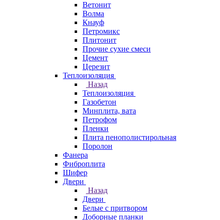
Ветонит
Волма
Кнауф
Петромикс
Плитонит
Прочие сухие смеси
Цемент
Церезит
Теплоизоляция
Назад
Теплоизоляция
Газобетон
Минплита, вата
Петрофом
Пленки
Плита пенополистирольная
Поролон
Фанера
Фиброплита
Шифер
Двери
Назад
Двери
Белые с притвором
Доборные планки