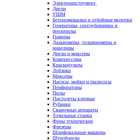
Электроинструмент
Дрели
УШМ
Бетономешалки и отбойные молотки
Генераторы, снегоуборщики и
бензопилы
Граверы
Дальномеры, толщиномеры и
нивелиры
Дрели и миксеры
Компрессоры
Краскопульты
Лобзики
Миксеры
Насосы, мойки и пылесосы
Перфораторы
Пилы
Пистолеты клеевые
Рубанки
Сварочные аппараты
Точильные станки
Фены технические
Фрезеры
Шлифовальные машины
Штроборезы