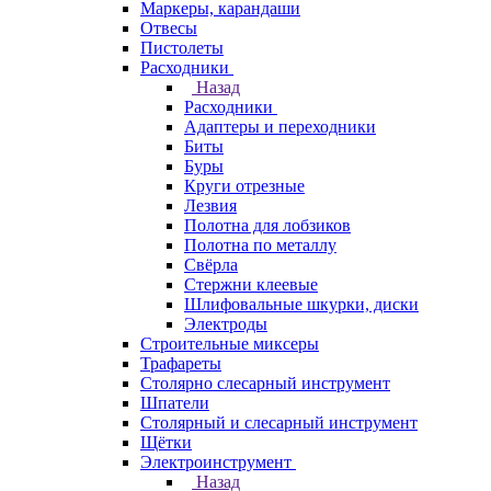
Маркеры, карандаши
Отвесы
Пистолеты
Расходники
Назад
Расходники
Адаптеры и переходники
Биты
Буры
Круги отрезные
Лезвия
Полотна для лобзиков
Полотна по металлу
Свёрла
Стержни клеевые
Шлифовальные шкурки, диски
Электроды
Строительные миксеры
Трафареты
Столярно слесарный инструмент
Шпатели
Столярный и слесарный инструмент
Щётки
Электроинструмент
Назад