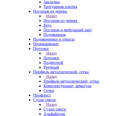
Закладки
Тротуарная плитка
Погонаж из дерева
Назад
Погонаж из дерева
Брус
Погонаж и мебельный щит
Подоконник
Подоконники и откосы
Поликарбонат
Потолки
Назад
Потолки
Подвесной
Реечный
Профиль металлический, сетка
Назад
Профиль металлический, сетка
Комплектующие, арматура
Сетка
Профлист
Сухие смеси
Назад
Сухие смеси
АльфаБетон