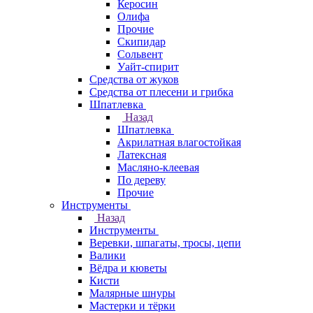
Керосин
Олифа
Прочие
Скипидар
Сольвент
Уайт-спирит
Средства от жуков
Средства от плесени и грибка
Шпатлевка
Назад
Шпатлевка
Акрилатная влагостойкая
Латексная
Масляно-клеевая
По дереву
Прочие
Инструменты
Назад
Инструменты
Веревки, шпагаты, тросы, цепи
Валики
Вёдра и кюветы
Кисти
Малярные шнуры
Мастерки и тёрки