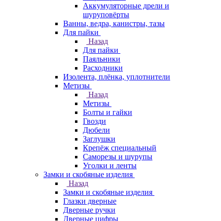
Аккумуляторные дрели и
шуруповёрты
Ванны, ведра, канистры, тазы
Для пайки
Назад
Для пайки
Паяльники
Расходники
Изолента, плёнка, уплотнители
Метизы
Назад
Метизы
Болты и гайки
Гвозди
Дюбели
Заглушки
Крепёж специальный
Саморезы и шурупы
Уголки и ленты
Замки и скобяные изделия
Назад
Замки и скобяные изделия
Глазки дверные
Дверные ручки
Дверные цифры