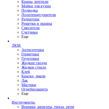
Краны, вентили
Мойки для кухни
Подводка
Полотенцесушители
Радиаторы
Решетки и экраны
Смесители
Счетчики
Еще
ЛКМ
Антисептики
Герметики
Грунтовки
Жидкие гвозди
Жидкое стекло
Клей
Краски, эмали
Лак
Мастики
Огнебиозащита
Еще
Инструменты
Веревки, шпагаты, тросы, цепи