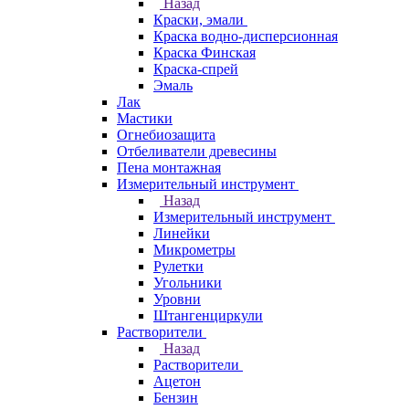
Назад
Краски, эмали
Краска водно-дисперсионная
Краска Финская
Краска-спрей
Эмаль
Лак
Мастики
Огнебиозащита
Отбеливатели древесины
Пена монтажная
Измерительный инструмент
Назад
Измерительный инструмент
Линейки
Микрометры
Рулетки
Угольники
Уровни
Штангенциркули
Растворители
Назад
Растворители
Ацетон
Бензин