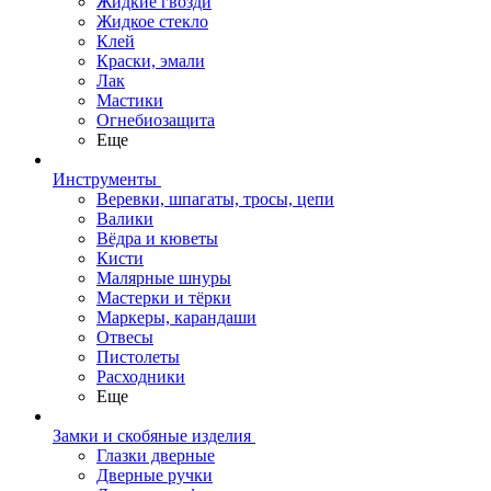
Жидкие гвозди
Жидкое стекло
Клей
Краски, эмали
Лак
Мастики
Огнебиозащита
Еще
Инструменты
Веревки, шпагаты, тросы, цепи
Валики
Вёдра и кюветы
Кисти
Малярные шнуры
Мастерки и тёрки
Маркеры, карандаши
Отвесы
Пистолеты
Расходники
Еще
Замки и скобяные изделия
Глазки дверные
Дверные ручки